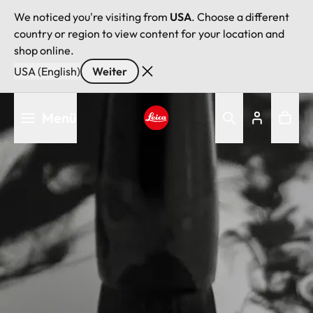
We noticed you're visiting from
USA
. Choose a different
country or region to view content for your location and
shop online.
USA (English)
Weiter
Direkt
Menü
zum
Inhalt
Leica logo - Home