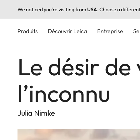
We noticed you're visiting from
USA
. Choose a differen
Aller
au
Produits
Découvrir Leica
Entreprise
Se
contenu
principal
Le désir de
l’inconnu
Julia Nimke