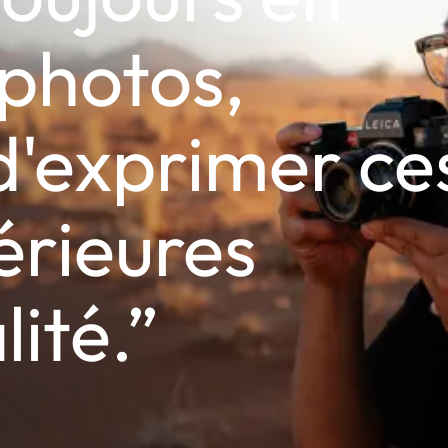
photos,
 d'exprimer ce
érieures
lité.”