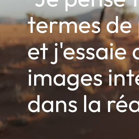
termes de 
et j'essaie
images int
dans la réa