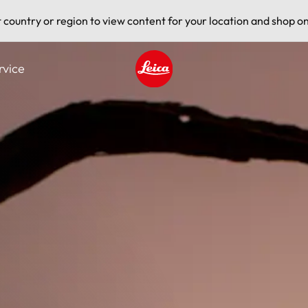
t country or region to view content for your location and shop on
rvice
Leica logo - Home