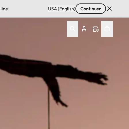
line.
USA (English)
Continuer