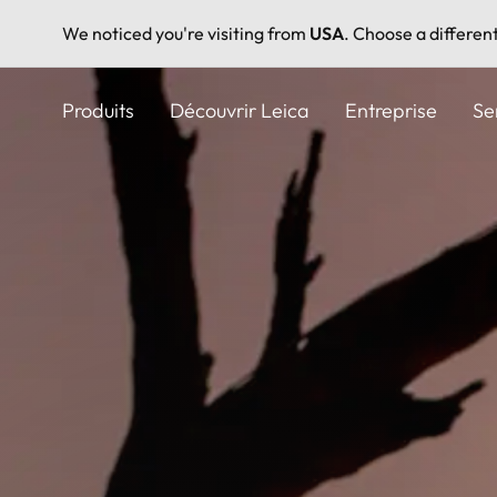
We noticed you're visiting from
USA
. Choose a differen
Aller
au
Produits
Découvrir Leica
Entreprise
Se
contenu
principal