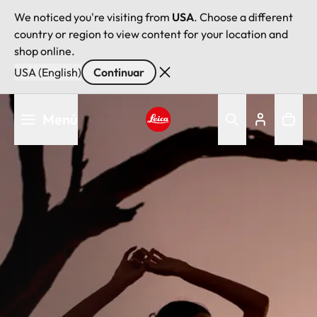
We noticed you're visiting from
USA
. Choose a different
country or region to view content for your location and
shop online.
USA (English)
Continuar
Pasar
Menú
al
contenido
Leica logo - Home
principal