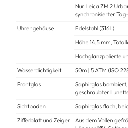
Nur Leica ZM 2 Urba
synchronisierter Ta
Uhrengehäuse
Edelstahl (316L)
Höhe 14.5 mm, Total
Hochglanzpolierte un
Wasserdichtigkeit
50m | 5 ATM (ISO 22
Frontglas
Saphirglas bombiert, 
geschraubter Lunett
Sichtboden
Saphirglas flach, bei
Zifferblatt und Zeiger
Aus dem Vollen gefrä