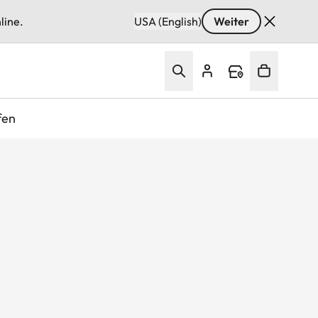
line.
USA (English)
Weiter
fen