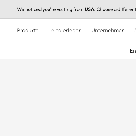
We noticed you're visiting from
USA
. Choose a differen
Direkt
zum
Produkte
Leica erleben
Unternehmen
Inhalt
En