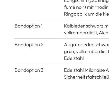
Längschliff („Satinag
fumé noir) mit rhodin
Ringapplik um die kl
Bandoption 1
Kalbleder schwarz mit
vollrembordiert, Alca
Bandoption 2
Alligatorleder schwar
grün, vollrembordiert
Edelstahl
Bandoption 3
Edelstahl Milanaise A
Sicherheitsfaltschli