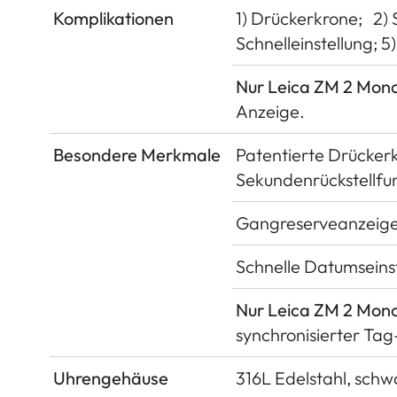
Komplikationen
1) Drückerkrone;
2)
Schnelleinstellung; 
Nur Leica ZM 2 Mon
Anzeige.
Besondere Merkmale
Patentierte Drückerk
Sekundenrückstellfun
Gangreserveanzeige m
Schnelle Datumseinst
Nur Leica ZM 2 Mon
synchronisierter Ta
Uhrengehäuse
316L Edelstahl, sch