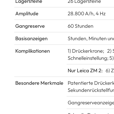
Lagersteine
26 Lagersteine
Amplitude
28.800 A/h, 4 Hz
Gangreserve
60 Stunden
Basisanzeigen
Stunden, Minuten un
Komplikationen
1) Drückerkrone;
2)
Schnelleinstellung; 
Nur Leica ZM 2:
6) 
Besondere Merkmale
Patentierte Drückerk
Sekundenrückstellfun
Gangreserveanzeige m