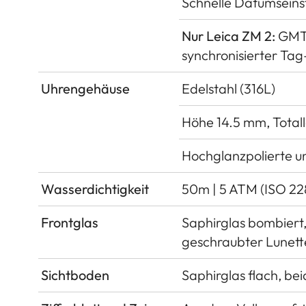
Schnelle Datumseinst
Nur Leica ZM 2:
GMT-
synchronisierter Ta
Uhrengehäuse
Edelstahl (316L)
Höhe 14.5 mm, Tota
Hochglanzpolierte un
Wasserdichtigkeit
50m | 5 ATM (ISO 22
Frontglas
Saphirglas bombiert, 
geschraubter Lunett
Sichtboden
Saphirglas flach, bei