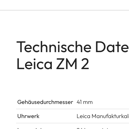
Technische Date
Leica ZM 2
Gehäusedurchmesser
41 mm
Uhrwerk
Leica Manufakturkal