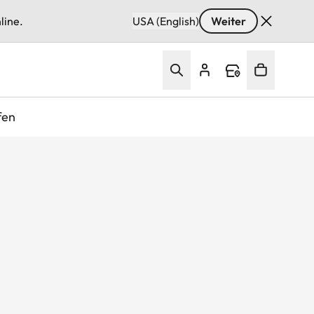
line.
USA (English)
Weiter
fen