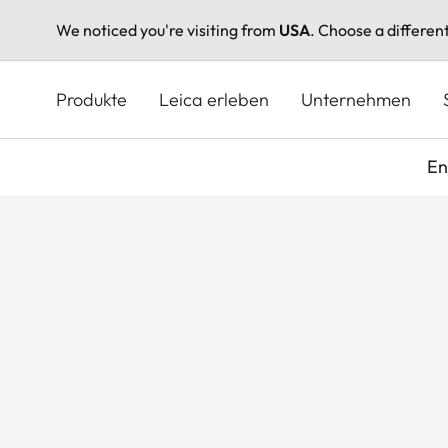
We noticed you're visiting from
USA
. Choose a differen
Direkt
zum
Produkte
Leica erleben
Unternehmen
Inhalt
En