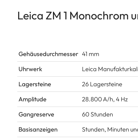
Leica ZM 1 Monochrom 
Gehäusedurchmesser
41 mm
Uhrwerk
Leica Manufakturkal
Lagersteine
26 Lagersteine
Amplitude
28.800 A/h, 4 Hz
Gangreserve
60 Stunden
Basisanzeigen
Stunden, Minuten un