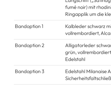
Längschliff („Satinag
fumé noir) mit rhodin
Ringapplik um die kl
Bandoption 1
Kalbleder schwarz mit
vollrembordiert, Alca
Bandoption 2
Alligatorleder schwar
grün, vollrembordiert
Edelstahl
Bandoption 3
Edelstahl Milanaise A
Sicherheitsfaltschli