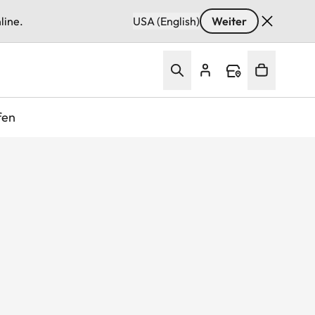
line.
USA (English)
Weiter
fen