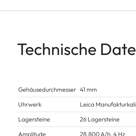
Technische Dat
Gehäusedurchmesser
41 mm
Uhrwerk
Leica Manufakturkal
Lagersteine
26 Lagersteine
Amplitude
28.800 A/h, 4 Hz