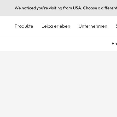
We noticed you're visiting from
USA
. Choose a differen
Direkt
zum
Produkte
Leica erleben
Unternehmen
Inhalt
En