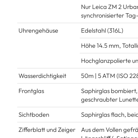
Nur Leica ZM 2 Urba
synchronisierter Ta
Uhrengehäuse
Edelstahl (316L)
Höhe 14.5 mm, Total
Hochglanzpolierte un
Wasserdichtigkeit
50m | 5 ATM (ISO 22
Frontglas
Saphirglas bombiert, 
geschraubter Lunett
Sichtboden
Saphirglas flach, bei
Zifferblatt und Zeiger
Aus dem Vollen gefrä