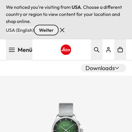
We noticed you're visiting from
USA
. Choose a different
country or region to view content for your location and
shop online.
USA (English)
Weiter
Direkt
Menü
zum
Inhalt
Leica logo - Home
Downloads