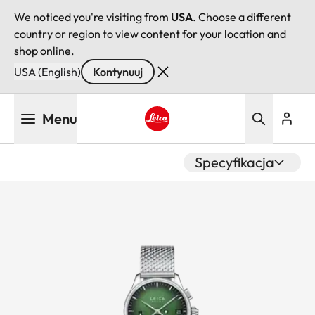
We noticed you're visiting from
USA
. Choose a different
country or region to view content for your location and
shop online.
USA (English)
Kontynuuj
Przejdź
Menu
do
treści
Leica logo - Home
Specyfikacja