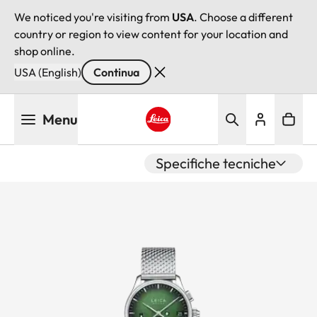
We noticed you're visiting from
USA
. Choose a different
country or region to view content for your location and
shop online.
USA (English)
Continua
Salta
Menu
al
contenuto
Leica logo - Home
principale
Specifiche tecniche