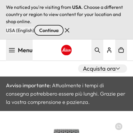
We noticed you're visiting from
USA
. Choose a different
country or region to view content for your location and
shop online.
USA (English)
Continua
Salta
Menu
al
contenuto
Leica logo - Home
principale
Acquista ora
Avviso importante:
Attualmente i tempi di
consegna potrebbero essere più lunghi. Grazie per
la vostra comprensione e pazienza.