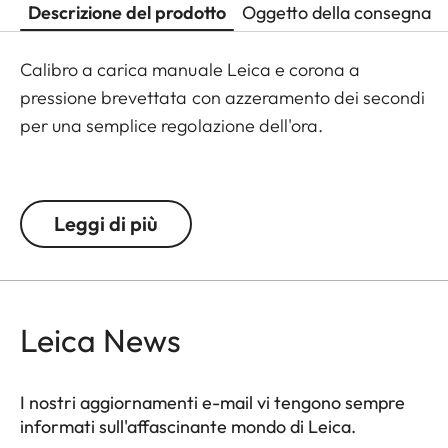
Descrizione del prodotto
Oggetto della consegna
Calibro a carica manuale Leica e corona a
pressione brevettata con azzeramento dei secondi
per una semplice regolazione dell'ora.
Unico linguaggio di design Leica con numerosi
riferimenti al design delle macchine fotografiche:
Leggi di più
corona a pressione (scatto), indicatore della
modalità del movimento, cambio rapido della
data con un pulsante separato a ore 1, indicatore
della riserva di carica con due lame sincronizzate,
Leica News
forma della cassa con fondello invisibile.
La maggior parte delle parti del movimento -
I nostri aggiornamenti e-mail vi tengono sempre
cassa, quadrante e lancette - sono realizzate nello
informati sull'affascinante mondo di Leica.