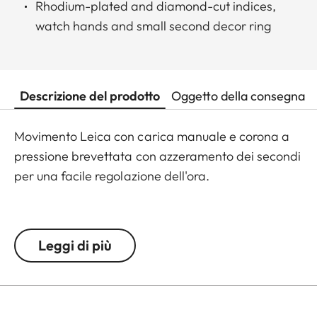
Rhodium-plated and diamond-cut indices,
watch hands and small second decor ring
Descrizione del prodotto
Oggetto della consegna
Movimento Leica con carica manuale e corona a
pressione brevettata con azzeramento dei secondi
per una facile regolazione dell'ora.
Unico linguaggio di design Leica con numerosi
riferimenti al design delle fotocamere: corona a
Leggi di più
pressione (scatto), indicatore di stato del
movimento, cambio rapido della data con
pulsante a ore 1, indicatore della riserva di carica
con due lame sincronizzate, forma della cassa con