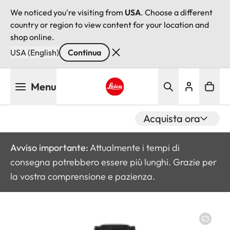
We noticed you're visiting from
USA
. Choose a different
country or region to view content for your location and
shop online.
USA (English)
Continua
Salta
Menu
al
contenuto
Leica logo - Home
principale
Acquista ora
Avviso importante:
Attualmente i tempi di
consegna potrebbero essere più lunghi. Grazie per
la vostra comprensione e pazienza.