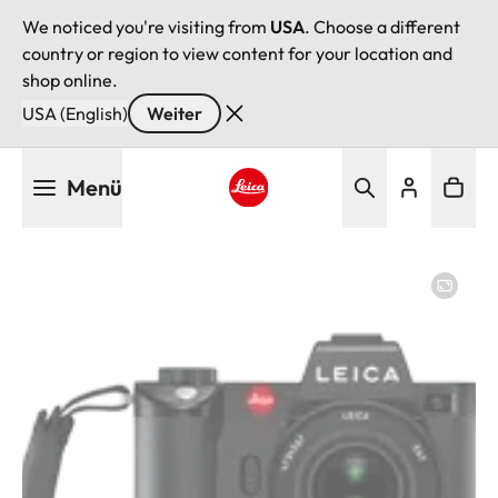
We noticed you're visiting from
USA
. Choose a different
country or region to view content for your location and
shop online.
USA (English)
Weiter
Direkt
Menü
zum
Inhalt
Leica logo - Home