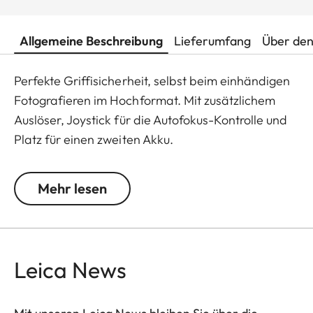
Allgemeine Beschreibung
Lieferumfang
Über den
Perfekte Griffisicherheit, selbst beim einhändigen
Fotografieren im Hochformat. Mit zusätzlichem
Auslöser, Joystick für die Autofokus-Kontrolle und
Platz für einen zweiten Akku.
Die Erweiterung für den Handgriff der Leica SL2:
Mehr lesen
die hochwertige Handgriff-Schlaufe für einen noch
stabileren Halt der Kamera.
Leica News