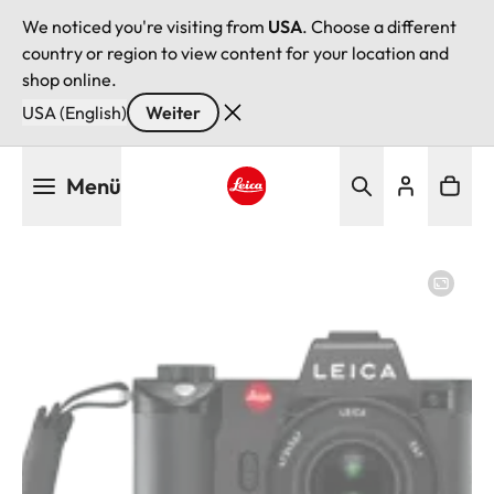
We noticed you're visiting from
USA
. Choose a different
country or region to view content for your location and
shop online.
USA (English)
Weiter
Direkt
Menü
zum
Inhalt
Leica logo - Home