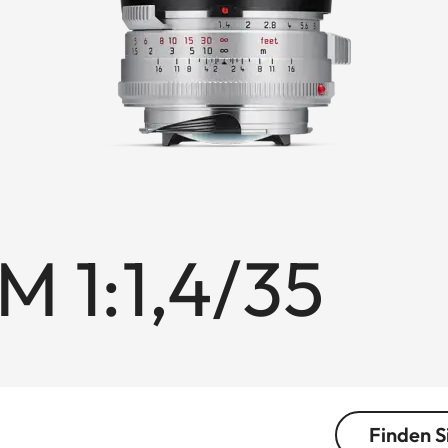
 1:1,4/35
Finden S