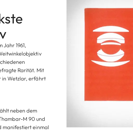
rkste
iv
m Jahr 1961,
Weitwinkelobjektiv
rschiedenen
fragte Rarität. Mit
 in Wetzlar, erfährt
zählt neben dem
 Thambar-M 90 und
d manifestiert einmal