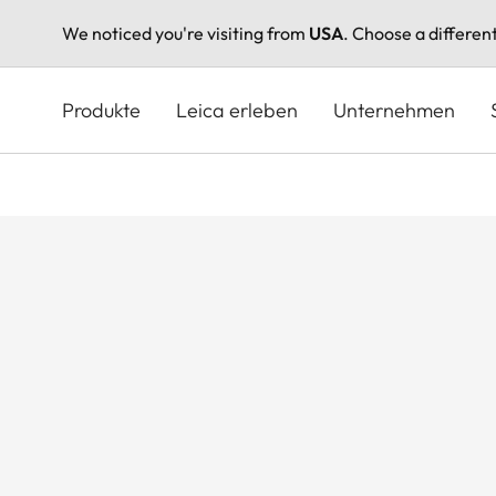
We noticed you're visiting from
USA
. Choose a differen
Direkt
zum
Produkte
Leica erleben
Unternehmen
Inhalt