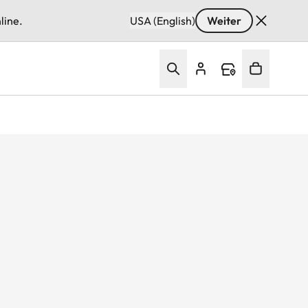
line.
USA (English)
Weiter