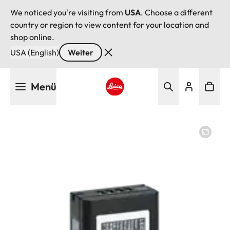
We noticed you're visiting from
USA
. Choose a different
country or region to view content for your location and
shop online.
USA (English)
Weiter
Direkt
Menü
zum
Inhalt
Leica logo - Home