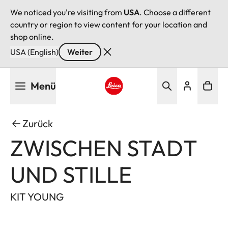
We noticed you're visiting from
USA
. Choose a different
country or region to view content for your location and
shop online.
USA (English)
Weiter
Direkt
Menü
zum
Inhalt
Leica logo - Home
Zurück
ZWISCHEN STADT
UND STILLE
KIT YOUNG