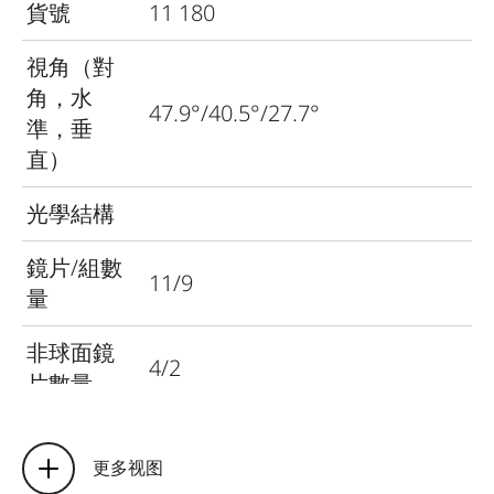
貨號
11 180
視角（對
角，水
47.9°/40.5°/27.7°
準，垂
直）
光學結構
鏡片/組數
11/9
量
非球面鏡
4/2
片數量
入瞳距
76.8 mm
更多视图
對焦範圍
0.6 m to 無窮