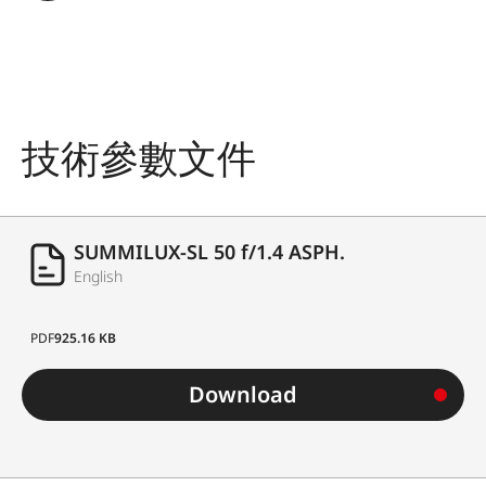
對焦設置
最小物場
241 x 362 mm
技術參數文件
最大放大
1:10
比例
光圈
SUMMILUX-SL 50 f/1.4 ASPH.
English
設定／功
電子控制光圈，用相機上的旋
能
鈕/按鈕設定，including half
PDF
925.16 KB
and third values
Download
光圈設定
1.4-22
範圍