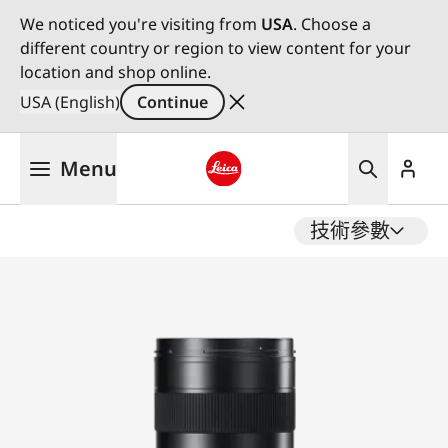
We noticed you're visiting from
USA
. Choose a
different country or region to view content for your
location and shop online.
USA (English)
Continue
Skip
Menu
to
main
Leica logo - Home
content
技術參數