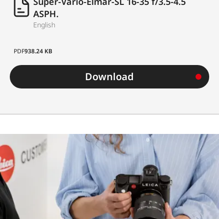
Super-Vario-Elmar-SL 16-35 f/3.5-4.5
ASPH.
English
PDF
938.24 KB
Download