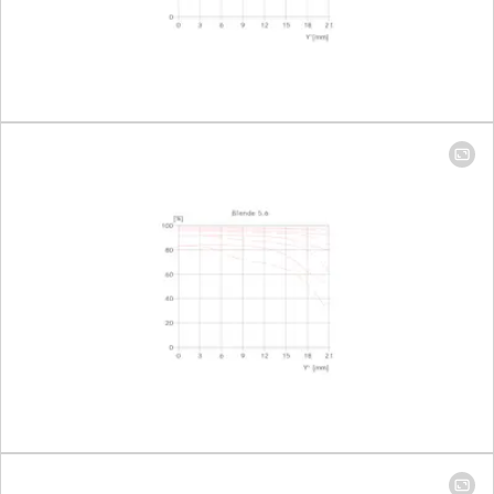
Largest
Focal length 16mm: 1:7,7
reproduction
Focal length 35mm: 1:3,7
ratio
Aperture
Setting/function
Electronically controlled
aperture, set using
turn/push wheel on
camera, including half
and third values
Aperture
Focal length 16mm: 3,5-
setting range
22
Focal length 35mm: 4,5-
22