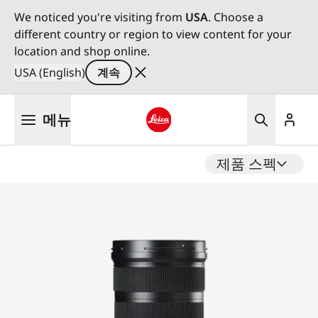
We noticed you're visiting from
USA
. Choose a
different country or region to view content for your
location and shop online.
USA (English)
계속
주
메뉴
요
콘
Leica logo - Home
텐
제품 스펙
츠
로
건
너
뛰
기