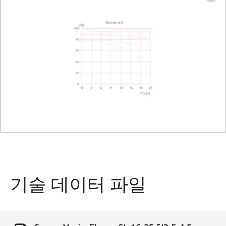
Lowest value
22
Bayonet/sensor
L-Mount, full-frame
format
35mm format
Filter mount
E82
Dimensions
and weight
Length to
123 mm (without lens
bayonet mount
hood)
기술 데이터 파일
Largest
88 mm
diameter
Weight
990 g