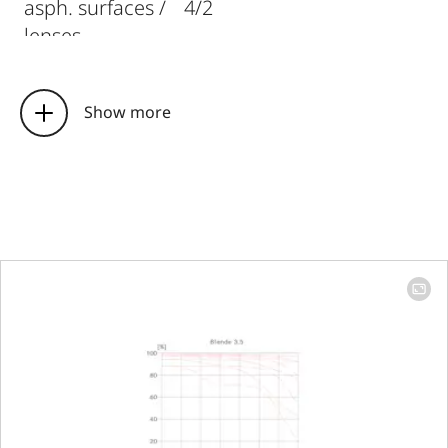
asph. surfaces /
4/2
lenses
Entrance pupil
Focal length 16mm:
position
105,9mm
Show more
Focal length 24mm:
101,5mm
Focal length 35mm:
105,0mm
Distance
setting
Working range
250mm to infinity
Smallest object
Focal length 35mm: 90 x
field
135 mm