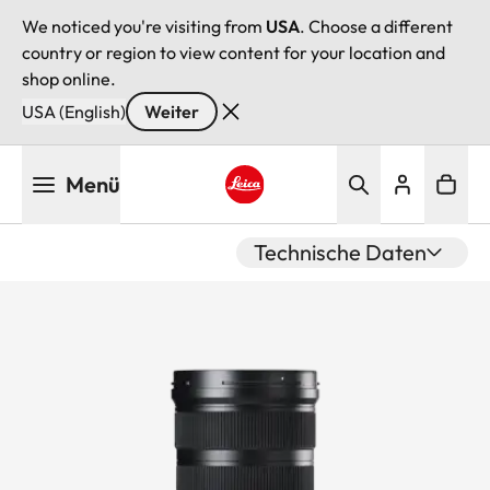
We noticed you're visiting from
USA
. Choose a different
country or region to view content for your location and
shop online.
USA (English)
Weiter
Direkt
Menü
zum
Inhalt
Leica logo - Home
Technische Daten