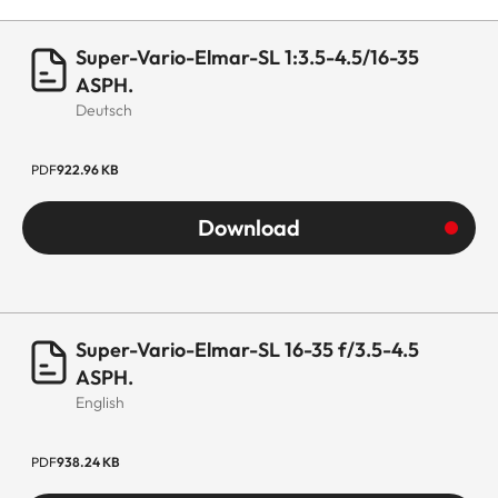
Länge bis Bajonettauflage
123 mm (ohne
Super-Vario-Elmar-SL 1:3.5-4.5/16-35
Gegenlichtblende)
ASPH.
Deutsch
Größter Durchmesser
88 mm
PDF
922.96 KB
Gewicht
990 g
Download
Super-Vario-Elmar-SL 16-35 f/3.5-4.5
ASPH.
English
PDF
938.24 KB