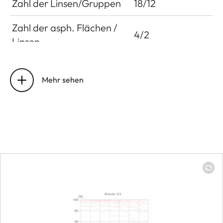
Zahl der Linsen/Gruppen
18/12
Zahl der asph. Flächen /
4/2
Linsen
Lage der Eintrittspupille
Brennweite 16mm:
105,9mm
Mehr sehen
Brennweite
24mm: 101,5mm
Brennweite
35mm: 105,0mm
Entfernungseinstellung
Arbeitsbereich
250mm bis
unendlich
Kleinstes Objektfeld
Brennweite