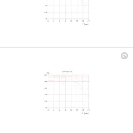
35mm: 90 x 135
mm
Größter Maßstab
Brennweite 16mm:
1:7,7
Brennweite
35mm: 1:3,7
Blende
Einstellung/Funktionsweise
Elektronisch
gesteuerte
Blende,
Einstellung über
Dreh-/Drückrad
der Kamera, auch