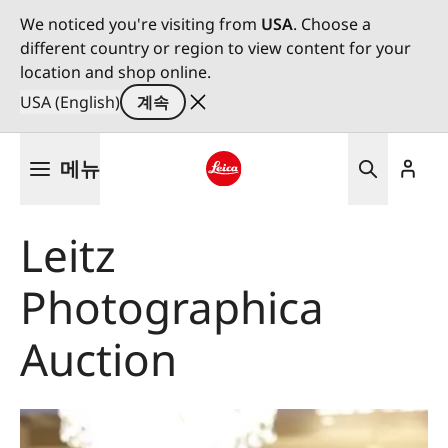
We noticed you're visiting from
USA
. Choose a
different country or region to view content for your
location and shop online.
USA (English)
계속
주
메뉴
요
콘
Leica logo - Home
텐
Leitz
츠
로
Photographica
건
너
뛰
Auction
기