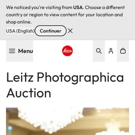
We noticed you're visiting from
USA
. Choose a different
country or region to view content for your location and
shop online.
USA (English)
Continuer
Aller
Menu
au
contenu
Leica logo - Home
principal
Leitz Photographica
Auction