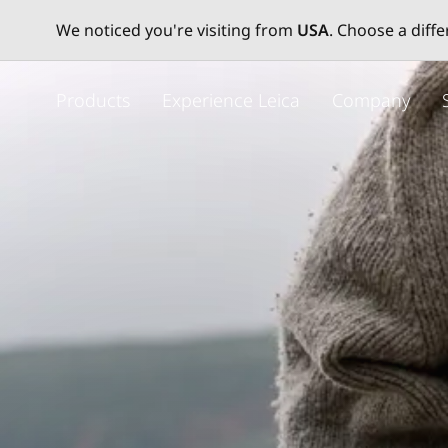
We noticed you're visiting from
USA
. Choose a diff
주
요
Products
Experience Leica
Company
콘
텐
츠
로
건
너
뛰
기