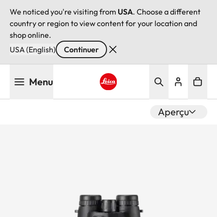
We noticed you're visiting from
USA
. Choose a different
country or region to view content for your location and
shop online.
USA (English)
Continuer
Aller
Menu
au
contenu
Leica logo - Home
principal
Aperçu