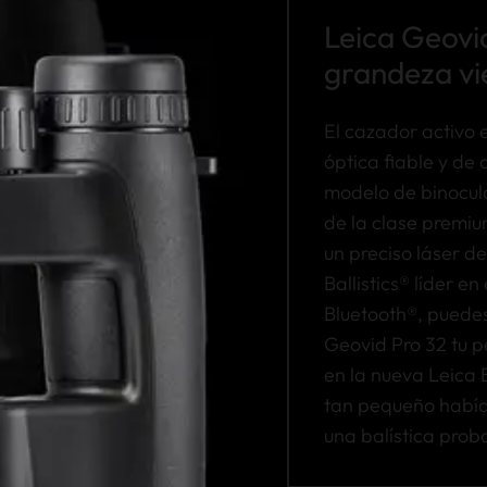
Leica Geovi
grandeza vi
El cazador activo 
óptica fiable y de 
modelo de binocul
de la clase premiu
un preciso láser d
Ballistics® líder en
Bluetooth®, puedes
Geovid Pro 32 tu pe
en la nueva Leica B
tan pequeño había 
una balística prob