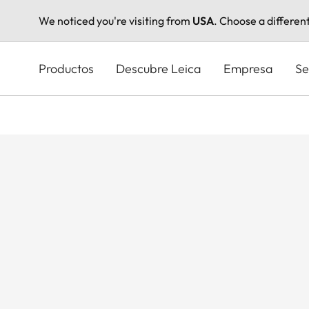
We noticed you're visiting from
USA
. Choose a differen
Pasar
al
Productos
Descubre Leica
Empresa
Se
contenido
principal