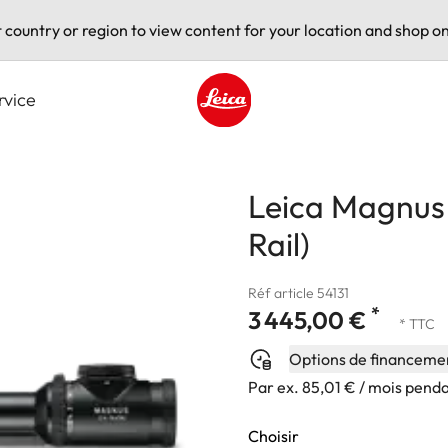
t country or region to view content for your location and shop on
rvice
Leica logo - Home
Leica Magnus 
Rail)
Réf article 54131
*
3 445,00 €
* TTC
Options de financeme
Par ex. 85,01 € / mois pend
Choisir