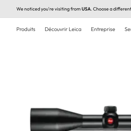
We noticed you're visiting from
USA
. Choose a differen
Aller
au
Produits
Découvrir Leica
Entreprise
Se
contenu
principal