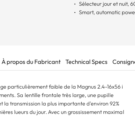
Sélecteur jour et nuit, 
Smart, automatic power
À propos du Fabricant
Technical Specs
Consigne
age particulièrement faible de la Magnus 2.4-16x56 i
ents. Sa lentille frontale très large, une pupille
t la transmission la plus importante d'environ 92%
nières lueurs du jour. Avec un grossissement maximal
écision des tireurs à longues distances. Combinées au
tes propriétés de transmission garantissent plus de