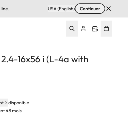
line.
USA (English)
Continuer
2.4-16x56 i (L-4a with
nt
disponible
ant 48 mois