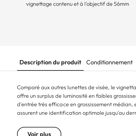
vignettage contenu et à l'objectif de 56mm
Description du produit
Conditionnement
Comparé aux autres lunettes de visée, le vignett
offre un surplus de luminosité en faibles grossissem
d'entrée très efficace en grossissement médian, e
assurent une identification optimale jusqu'au der
de 16x, elle est aussi parfaite pour assurer la pr
remarquable système d'écrans Leica, ses excellen
Voir plus