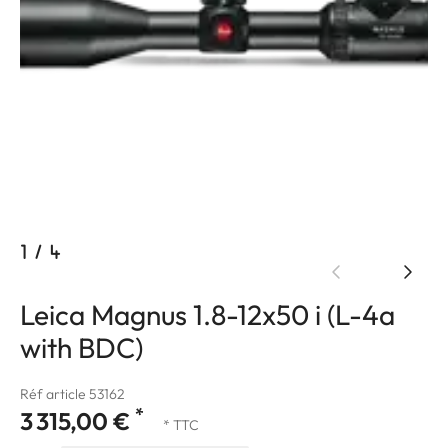
1
/
4
Leica Magnus 1.8-12x50 i (L-4a
with BDC)
Réf article 53162
*
3 315,00 €
* TTC