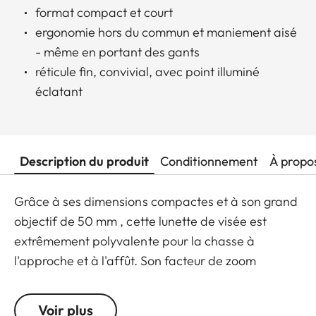
format compact et court
ergonomie hors du commun et maniement aisé
- même en portant des gants
réticule fin, convivial, avec point illuminé
éclatant
Description du produit
Conditionnement
À propo
Grâce à ses dimensions compactes et à son grand
objectif de 50 mm , cette lunette de visée est
extrêmement polyvalente pour la chasse à
l'approche et à l'affût. Son facteur de zoom
remarquable et son grossissement minimum de
1.8x en font également un choix idéal pour la
Voir plus