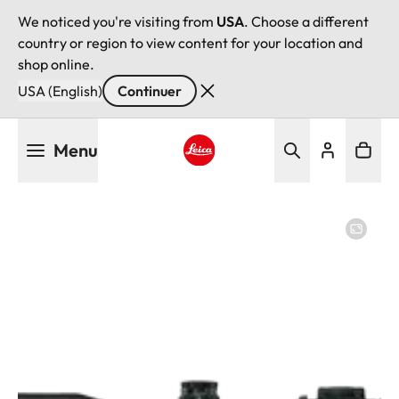
We noticed you're visiting from
USA
. Choose a different
country or region to view content for your location and
shop online.
USA (English)
Continuer
Aller
Menu
au
contenu
Leica logo - Home
principal