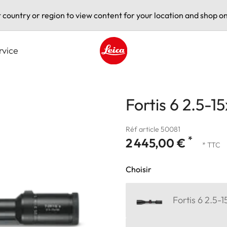
t country or region to view content for your location and shop on
rvice
Leica logo - Home
Fortis 6 2.5-15
Réf article 50081
*
2 445,00 €
* TTC
Choisir
Fortis 6 2.5-