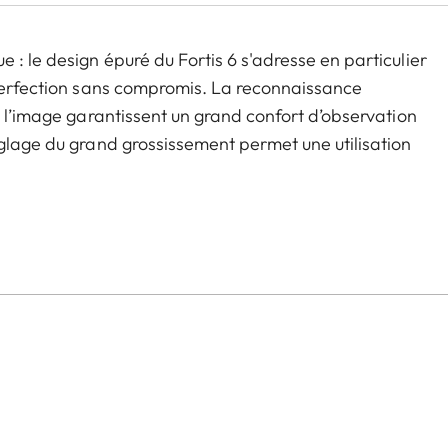
: le design épuré du Fortis 6 s'adresse en particulier
 perfection sans compromis. La reconnaissance
e l’image garantissent un grand confort d’observation
églage du grand grossissement permet une utilisation
de chasse, qu'il s'agisse de chasse à l'affût ou en