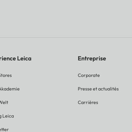
rience Leica
Entreprise
Stores
Corporate
 Akademie
Presse et actualités
Welt
Carrières
g Leica
tter