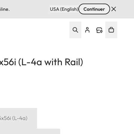
line.
USA (English)
Continuer
x56i (L-4a with Rail)
15x56i (L-4a)