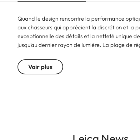
Quand le design rencontre la performance optique 
aux chasseurs qui apprécient la discrétion et la
exceptionnelle des détails et la netteté unique d
jusqu’au dernier rayon de lumière. La plage de r
flexible et polyvalente dans toutes les situations 
battue.
Voir plus
Leica News