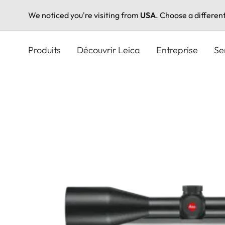
We noticed you're visiting from
USA
. Choose a differen
Aller
au
Produits
Découvrir Leica
Entreprise
Se
contenu
principal