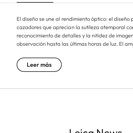
El diseño se une al rendimiento óptico: el diseño 
cazadores que aprecian la sutileza atemporal con
reconocimiento de detalles y la nitidez de imag
observación hasta las últimas horas de luz. El a
flexible y versátil en cualquier situación de ca
escondites.
Leer más
Leica News