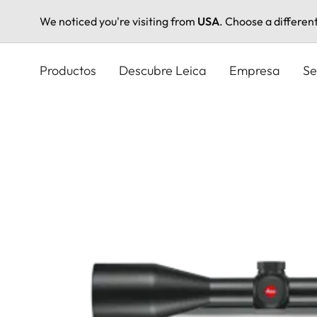
We noticed you're visiting from
USA
. Choose a differen
Pasar
al
Productos
Descubre Leica
Empresa
Se
contenido
principal