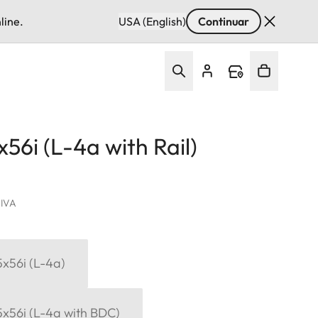
line.
USA (English)
Continuar
x56i (L-4a with Rail)
. IVA
15x56i (L-4a)
15x56i (L-4a with BDC)