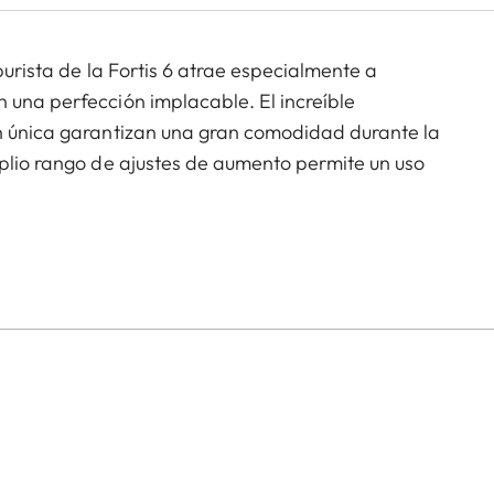
purista de la Fortis 6 atrae especialmente a
 una perfección implacable. El increíble
en única garantizan una gran comodidad durante la
mplio rango de ajustes de aumento permite un uso
za, ya sea acechando, cazas guiadas o cazas desde