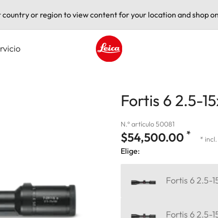
t country or region to view content for your location and shop on
rvicio
Leica logo - Home
Fortis 6 2.5-15
N.º artículo 50081
*
$54,500.00
* incl
Elige:
Fortis 6 2.5-
Fortis 6 2.5-