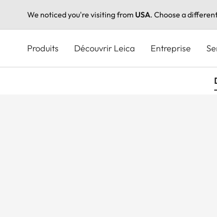
We noticed you're visiting from
USA
. Choose a differen
Aller
au
Produits
Découvrir Leica
Entreprise
Se
contenu
principal