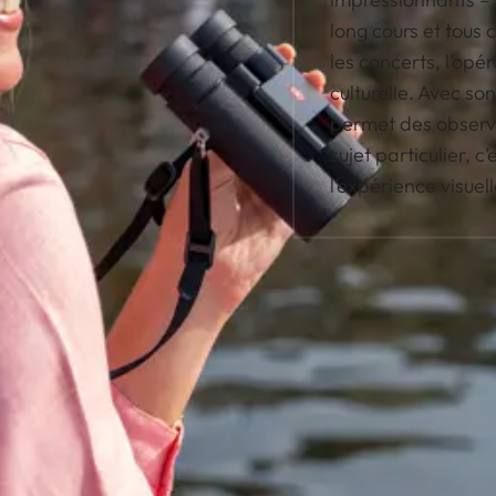
long cours et tous 
les concerts, l’opé
culturelle. Avec so
permet des observat
sujet particulier, 
l’expérience visuell