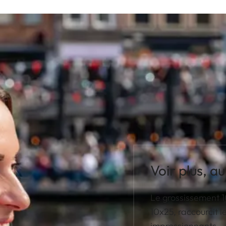
Voir plus, au
Le grossissement 1
10x25, raccourcit le
impressionnants – 