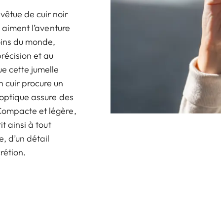
êtue de cuir noir
i aiment l’aventure
coins du monde,
récision et au
e cette jumelle
n cuir procure un
 optique assure des
Compacte et légère,
t ainsi à tout
, d’un détail
rétion.