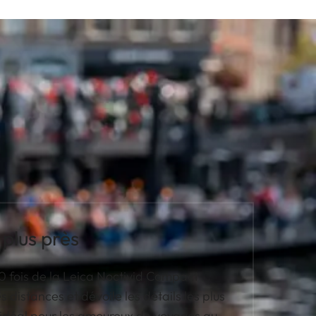
 plus près
0 fois de la Leica Noctivid Compact
s distances et dévoile les détails les plus
idéal pour les amoureux de voyages au