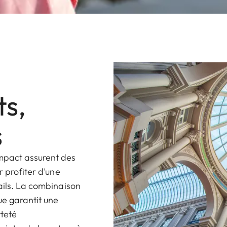
ts,
s
mpact assurent des
r profiter d’une
ails. La combinaison
ue garantit une
tteté