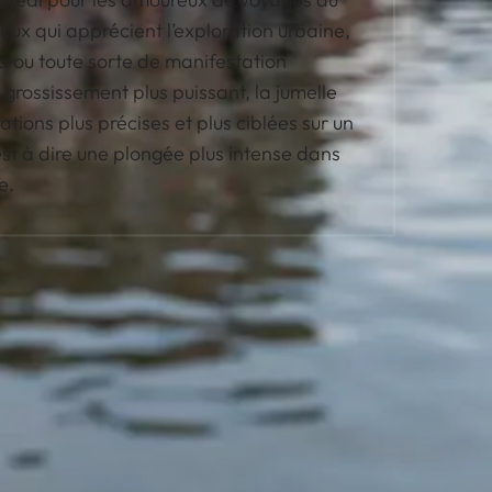
ceux qui apprécient l’exploration urbaine,
ra ou toute sorte de manifestation
n grossissement plus puissant, la jumelle
ions plus précises et plus ciblées sur un
c’est à dire une plongée plus intense dans
e.