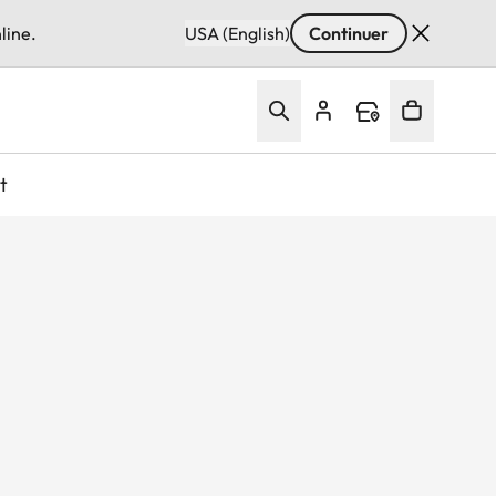
line.
USA (English)
Continuer
t