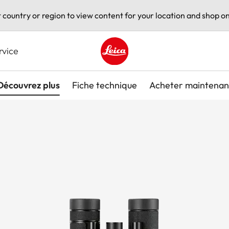
t country or region to view content for your location and shop on
rvice
Leica logo - Home
Découvrez plus
Fiche technique
Acheter maintenan