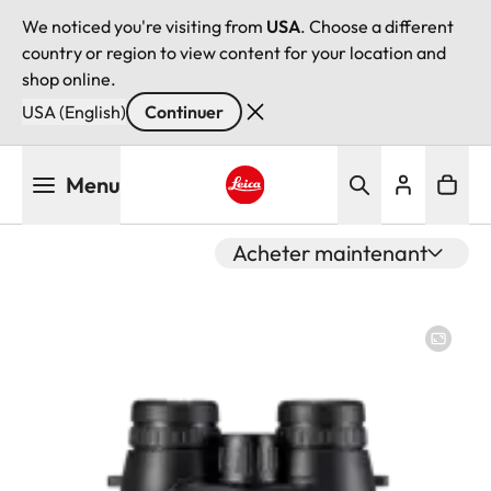
We noticed you're visiting from
USA
. Choose a different
country or region to view content for your location and
shop online.
USA (English)
Continuer
Aller
Menu
au
contenu
Leica logo - Home
principal
Acheter maintenant