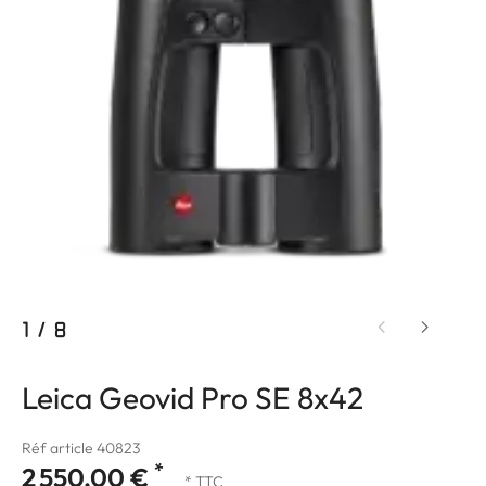
1
/
8
Leica Geovid Pro SE 8x42
Réf article 40823
*
2 550,00 €
* TTC