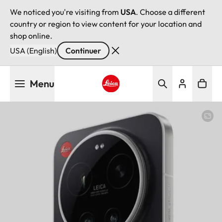
We noticed you're visiting from
USA
. Choose a different
country or region to view content for your location and
shop online.
USA (English)
Continuer
Aller
Menu
au
contenu
Leica logo - Home
principal