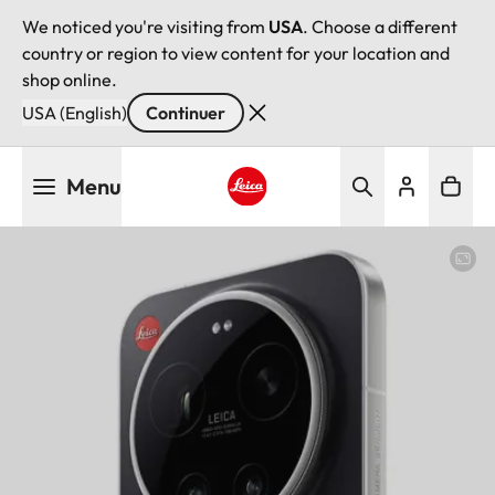
We noticed you're visiting from
USA
. Choose a different
country or region to view content for your location and
shop online.
USA (English)
Continuer
Aller
Menu
au
contenu
Leica logo - Home
principal