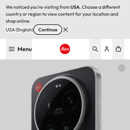
We noticed you're visiting from
USA
. Choose a different
country or region to view content for your location and
shop online.
USA (English)
Continua
Salta
Menu
al
contenuto
Leica logo - Home
principale