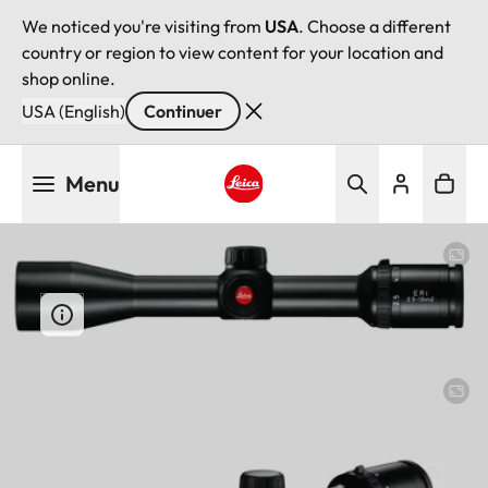
We noticed you're visiting from
USA
. Choose a different
country or region to view content for your location and
shop online.
USA (English)
Continuer
Aller
Menu
au
contenu
Leica logo - Home
principal