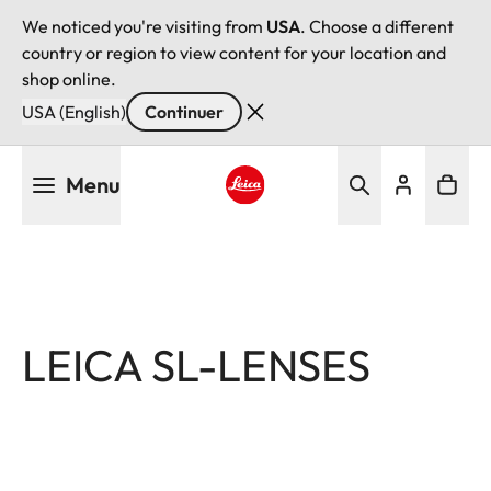
We noticed you're visiting from
USA
. Choose a different
country or region to view content for your location and
shop online.
USA (English)
Continuer
Aller
Menu
au
contenu
Leica logo - Home
principal
LEICA SL-LENSES
Filtrer
les
Leica
Focales Fixes
Objectifs Zoom Vario
produits
SL-
en monture L
par
Lenses