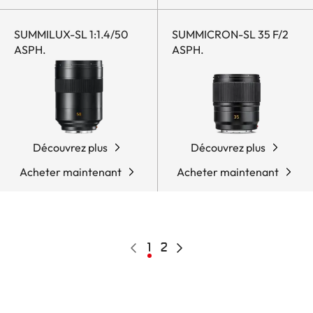
SUMMILUX-SL 1:1.4/50
SUMMICRON-SL 35 F/2
ASPH.
ASPH.
Découvrez plus
Découvrez plus
Acheter maintenant
Acheter maintenant
Pagination
Page
Page
1
Page
2
Page
précédente
courante
suivante