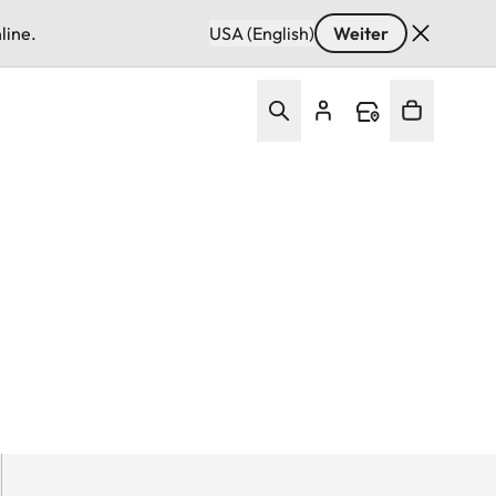
line.
USA (English)
Weiter