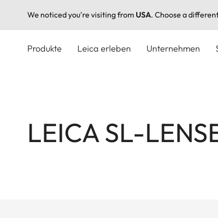
We noticed you're visiting from
USA
. Choose a differen
Direkt
zum
Produkte
Leica erleben
Unternehmen
Inhalt
LEICA SL-LENS
Produkte
nach
Leica
Festbrennweiten
Vario-Objektive
Kategorie
SL-
filtern
Lenses