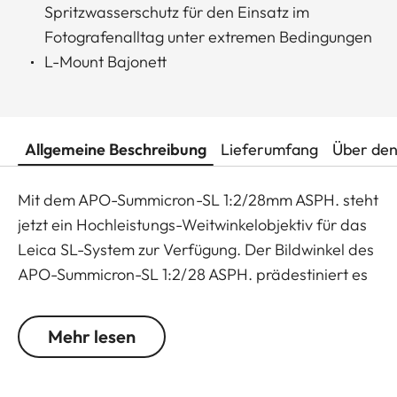
Spritzwasserschutz für den Einsatz im
Fotografenalltag unter extremen Bedingungen
L-Mount Bajonett
Allgemeine Beschreibung
Lieferumfang
Über den
Mit dem APO-Summicron-SL 1:2/28mm ASPH. steht
jetzt ein Hochleistungs-Weitwinkelobjektiv für das
Leica SL-System zur Verfügung. Der Bildwinkel des
APO-Summicron-SL 1:2/28 ASPH. prädestiniert es
für den Einsatz bei Reportagen, in Innenräumen
und in der Architektur-Fotografie. Dabei
Mehr lesen
ermöglicht seine für diese Brennweite große
Anfangsöffnung, die sich ohne jeglichen