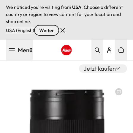
We noticed you're visiting from
USA
. Choose a different
country or region to view content for your location and
shop online.
USA (English)
Weiter
Direkt
Menü
zum
Inhalt
Leica logo - Home
Jetzt kaufen