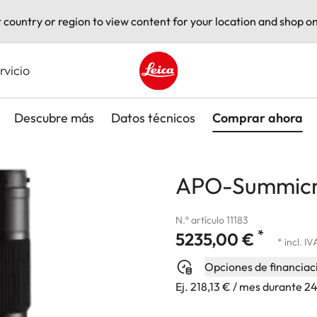
t country or region to view content for your location and shop on
rvicio
Leica logo - Home
Descubre más
Datos técnicos
Comprar ahora
APO-Summicro
N.º artículo 11183
*
5235,00 €
* incl. IV
Opciones de financiac
Ej. 218,13 € / mes durante 2