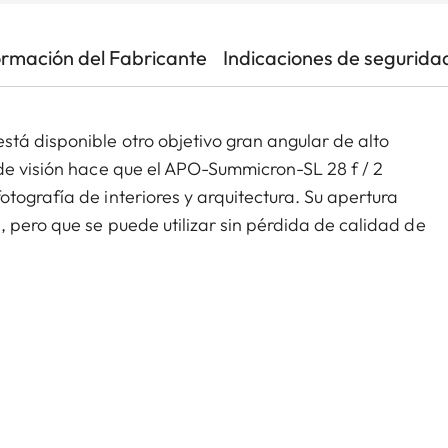
ormación del Fabricante
Indicaciones de segurida
tá disponible otro objetivo gran angular de alto
de visión hace que el APO-Summicron-SL 28 f / 2
tografía de interiores y arquitectura. Su apertura
 pero que se puede utilizar sin pérdida de calidad de
s a través de la aplicación controlada de nitidez y
SL 28 f / 2 ASPH. es igualmente compatible con
 Alliance que han sido equipadas con la montura de