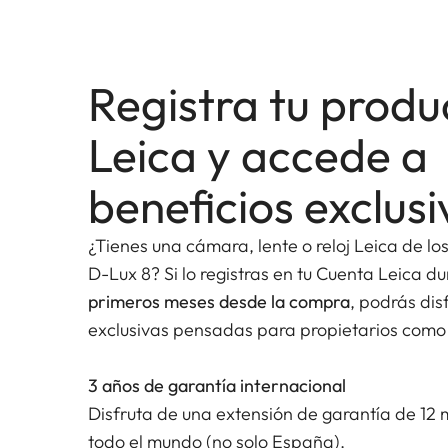
La unidad de enfoque automático de todas las 
extremadamente robustos y de alto rendimiento c
Registra tu produ
AF recorra todo el rango de enfoque en alrededo
Leica y accede a
13 elementos de lente (tres de los cuales cuentan
beneficios exclusi
grupos contribuyen a un nivel máximo de calida
de optimizar el diseño óptico y mecánico, los des
¿Tienes una cámara, lente o reloj Leica de lo
al mínimo absoluto aplicando un recubrimiento de 
D-Lux 8? Si lo registras en tu Cuenta Leica d
primeros meses desde la compra
, podrás dis
exclusivas pensadas para propietarios como 
Gracias a su sellado eficaz contra el polvo, la h
revestimiento Aquadura de las superficies expue
3 años de garantía internacional
duraderas se pueden utilizar en casi todas las co
Disfruta de una extensión de garantía de 12 
preocupación.
todo el mundo (no solo España).