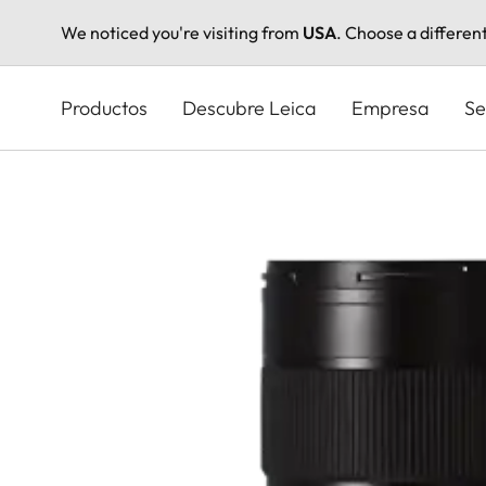
We noticed you're visiting from
USA
. Choose a differen
Pasar
al
Productos
Descubre Leica
Empresa
Se
contenido
principal