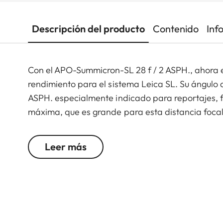
Descripción del producto
Contenido
Inf
Con el APO-Summicron-SL 28 f / 2 ASPH., ahora es
rendimiento para el sistema Leica SL. Su ángulo 
ASPH. especialmente indicado para reportajes, fo
máxima, que es grande para esta distancia focal,
imagen, ofrece posibilidades creativas adicionale
desenfoque.
Leer más
Gracias al estándar L-Mount, el APO-Summicron-
cámaras fabricadas por otros socios de L-Mount
lente desarrollada por Leica.