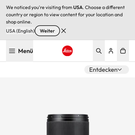
We noticed you're visiting from
USA
. Choose a different
country or region to view content for your location and
shop online.
USA (English)
Weiter
Direkt
Menü
zum
Inhalt
Leica logo - Home
Entdecken