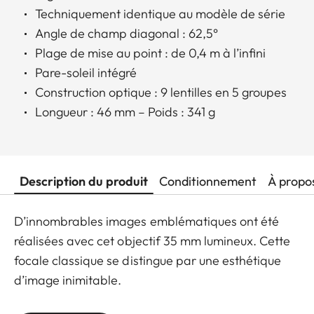
Techniquement identique au modèle de série
Angle de champ diagonal : 62,5°
Plage de mise au point : de 0,4 m à l’infini
Pare-soleil intégré
Construction optique : 9 lentilles en 5 groupes
Longueur : 46 mm – Poids : 341 g
Description du produit
Conditionnement
À propo
D’innombrables images emblématiques ont été
réalisées avec cet objectif 35 mm lumineux. Cette
focale classique se distingue par une esthétique
d’image inimitable.
L’édition Safari de cet outil polyvalent arbore un