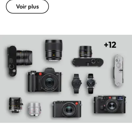
design tout aussi singulier : sa finition olive mat
Voir plus
remarquable est non seulement particulièrement
robuste, mais aussi hautement recherchée.
Techniquement identique au modèle de série,
cette édition spéciale excelle dans toutes les
situations : mise au point sélective à courte
distance, conditions lumineuses difficiles, ou
encore paysages nécessitant une qualité d’image
optimale.