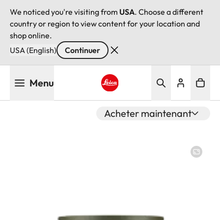
We noticed you're visiting from
USA
. Choose a different
country or region to view content for your location and
shop online.
USA (English)
Continuer
Aller
Menu
au
contenu
Leica logo - Home
principal
Acheter maintenant