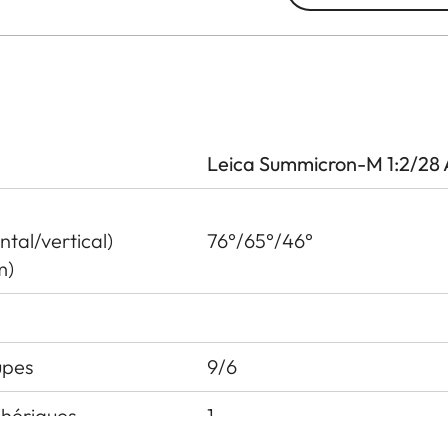
Leica Summicron-M 1:2/28
tal/vertical)
76°/65°/46°
m)
upes
9/6
hériques
1