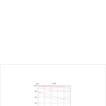
entrée devant la
12,7 mm
0,4 m à ∞
Graduation combinée mètres 
Plein format : 272 x 408 m
1:11,3
t
Diaphragme cranté, réglabl
demi