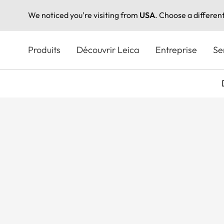
We noticed you're visiting from
USA
. Choose a differen
Aller
au
Produits
Découvrir Leica
Entreprise
Se
contenu
principal