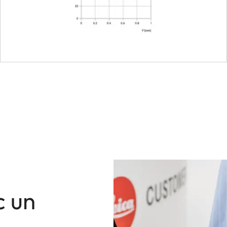
16
 diaphragme
10
Baïonnette Leica M avec co
E46
extensible
env. 55 mm
env. 58 mm
c un
env. 275 g