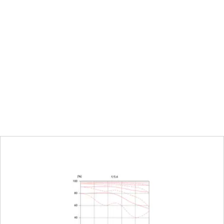
(m) / pieds (ft)
m
e par incréments d’un