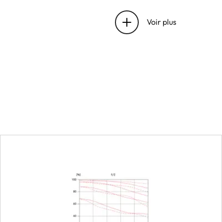
Position de la pupille d’
baïonnette
Voir plus
Plage de travail
Mise au point
Graduation
Champ d’objet minimal
Échelle maximale
Diaphragme
Réglage/fonctionnemen