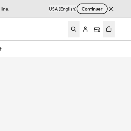
line.
USA (English)
Continuer
t