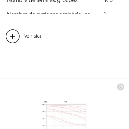
Nombre de surfaces asphériques
1
Position de la pupille d’entrée devant
12,7 mm
la baïonnette
Voir plus
Plage de travail
0,4 m à ∞
Mise au point
Graduation
Graduati
combinée
mètres (m
pieds (ft)
Champ d’objet minimal
Plein
format : 