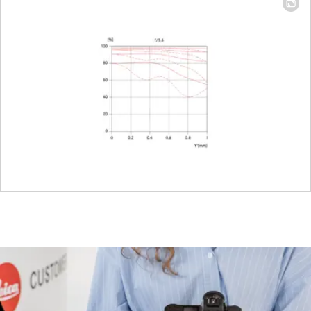
avec
codage 6
bits
Filtre (type)
E46
Parasoleil
extensibl
Dimensions
Longueur
env. 55 
Diamètre
env. 58 
Poids
env. 275 