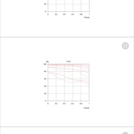
x 408 m
Échelle maximale
1:11,3
Diaphragme
Réglage/fonctionnement
Diaphra
cranté,
réglable 
incrémen
d’un demi
Plus petite ouverture
16
Nombre de lamelles du diaphragme
10
Baïonnette
Baïonnet
Leica M