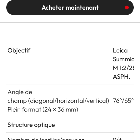
Acheter maintenant
Objectif
Leica
Summicro
M 1:2/28
ASPH.
Angle de
champ (diagonal/horizontal/vertical)
76°/65°/4
Plein format (24 × 36 mm)
Structure optique
Nombre de lentilles/groupes
9/6