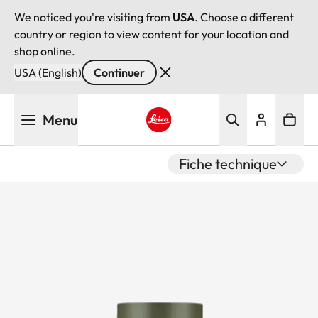
We noticed you're visiting from
USA
. Choose a different
country or region to view content for your location and
shop online.
USA (English)
Continuer
Aller
Menu
au
contenu
Leica logo - Home
principal
Fiche technique