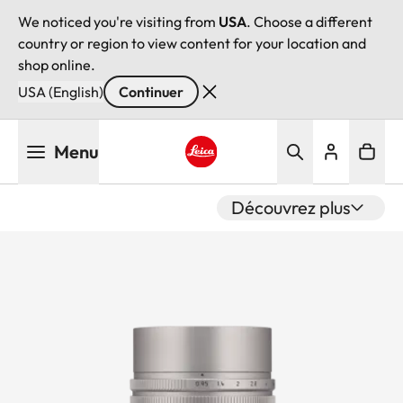
We noticed you're visiting from
USA
. Choose a different
country or region to view content for your location and
shop online.
USA (English)
Continuer
Aller
Menu
au
contenu
Leica logo - Home
principal
Découvrez plus