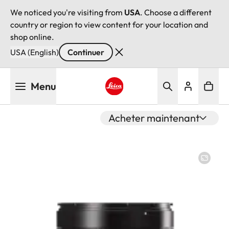
We noticed you're visiting from
USA
. Choose a different
country or region to view content for your location and
shop online.
USA (English)
Continuer
Aller
Menu
au
contenu
Leica logo - Home
principal
Acheter maintenant