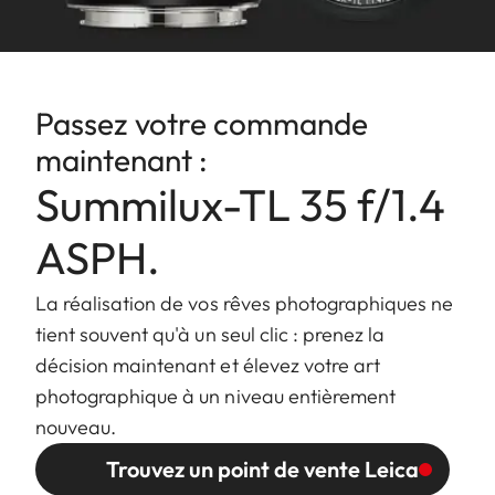
Plus petite valeur : 16
Fermeture
à
Baïonnette Leica L
Passez votre commande
baïonnette
maintenant :
Porte-filtre/
Filetage interne pour les filtres
Summilux-TL 35 f/1.4
Parasoleil
E60, porte filtre non vissable,
baïonnette externe pour
ASPH.
parasoleil (inclus)
La réalisation de vos rêves photographiques ne
Finition
Anodisé Noir/Argent
tient souvent qu'à un seul clic : prenez la
décision maintenant et élevez votre art
Dimensions
Longueur à la baïonnette :
photographique à un niveau entièrement
et Poids
approx. 77/123 mm
nouveau.
(sans/avec
Diamètre le plus large : approx.
Trouvez un point de vente Leica
parasoleil)
70/81 mm