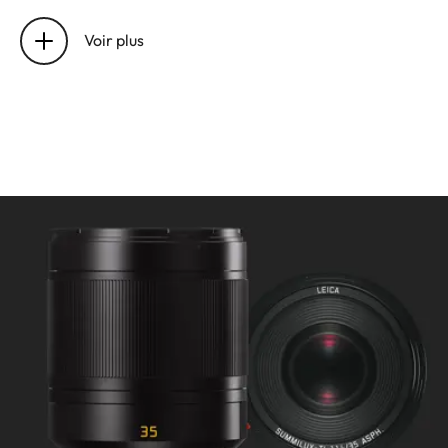
Réglages
Réglage : Électronique
de distance
Sélection du mode avec le
Voir plus
menu de l'appareil :
Automatique (AF) ou manuel
(M), en mode manuel AF
possible à tout moment
Distance de mise au point : 0.4
m à ∞
Plus petit objet/Plus large objet
dans le champ de vision : 220 x
147 mm/1:9.4
Ouverture
Réglage : Électronique,
ajustement grâce au boutons
de réglages de l'appareil,
troisièmes valeurs disponibles