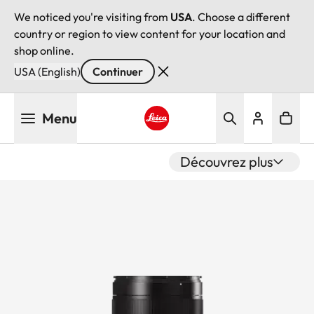
We noticed you're visiting from
USA
. Choose a different
country or region to view content for your location and
shop online.
USA (English)
Continuer
Aller
Menu
au
contenu
Leica logo - Home
principal
Découvrez plus