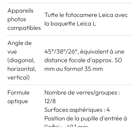
Appareils
Tutte le fotocamere Leica avec
photos
la baquette Leica L
compatibles
Angle de
vue
45°/38°/26°, équivalent à une
(diagonal,
distance focale d'approx. 50
horizontal,
mm au format 35 mm
vertical)
Formule
Nombre de verres/groupes :
optique
12/8
Surfaces asphériques : 4
Position de la pupille d'entrée à
l’infini : -49.1 mm