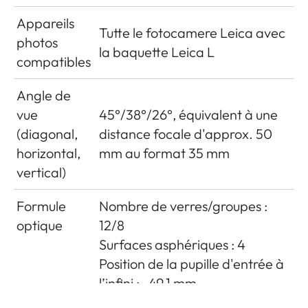
Appareils
Tutte le fotocamere Leica avec
photos
la baquette Leica L
compatibles
Angle de
vue
45°/38°/26°, équivalent à une
(diagonal,
distance focale d'approx. 50
horizontal,
mm au format 35 mm
vertical)
Formule
Nombre de verres/groupes :
optique
12/8
Surfaces asphériques : 4
Position de la pupille d'entrée à
l’infini : -49.1 mm