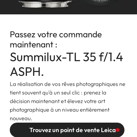
Plus petite valeur : 16
Fermeture
à
Baïonnette Leica L
Passez votre commande
baïonnette
maintenant :
Porte-filtre/
Filetage interne pour les filtres
Summilux-TL 35 f/1.4
Parasoleil
E60, porte filtre non vissable,
baïonnette externe pour
ASPH.
parasoleil (inclus)
La réalisation de vos rêves photographiques ne
Finition
Anodisé Noir/Argent
tient souvent qu'à un seul clic : prenez la
décision maintenant et élevez votre art
Dimensions
Longueur à la baïonnette :
photographique à un niveau entièrement
et Poids
approx. 77/123 mm
nouveau.
(sans/avec
Diamètre le plus large : approx.
Trouvez un point de vente Leica
parasoleil)
70/81 mm