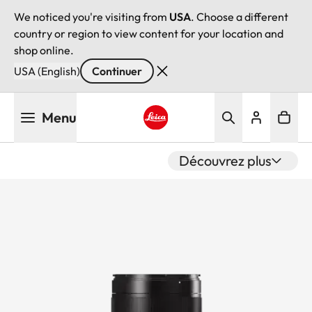
We noticed you're visiting from
USA
. Choose a different
country or region to view content for your location and
shop online.
USA (English)
Continuer
Aller
Menu
au
contenu
Leica logo - Home
principal
Découvrez plus