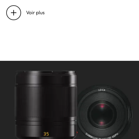
Réglages
Réglage : Électronique
de distance
Sélection du mode avec le
Voir plus
menu de l'appareil :
Automatique (AF) ou manuel
(M), en mode manuel AF
possible à tout moment
Distance de mise au point : 0.4
m à ∞
Plus petit objet/Plus large objet
dans le champ de vision : 220 x
147 mm/1:9.4
Ouverture
Réglage : Électronique,
ajustement grâce au boutons
de réglages de l'appareil,
troisièmes valeurs disponibles