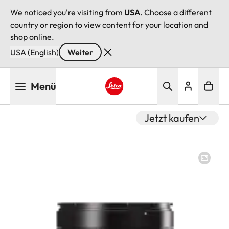
We noticed you're visiting from
USA
. Choose a different
country or region to view content for your location and
shop online.
USA (English)
Weiter
Direkt
Menü
zum
Inhalt
Leica logo - Home
Jetzt kaufen