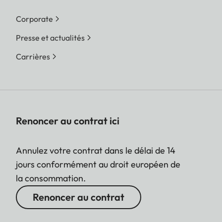
reprises. Si l'application
Corporate
Leica FOTOS est
Presse et actualités
connectée, les photos
peuvent également être
Carrières
envoyées à l'appareil
photo via l'application.
Type Film
Pack film Sofort
Renoncer au contrat ici
couleur (mini), blanc
chaud : 19677
Pack film Sofort
Annulez votre contrat dans le délai de 14
couleur (mini) Neo Gold:
jours conformément au droit européen de
19678
la consommation.
Pack Duo film Sofort
Renoncer au contrat
couleur (mini), blanc
chaud: 19679