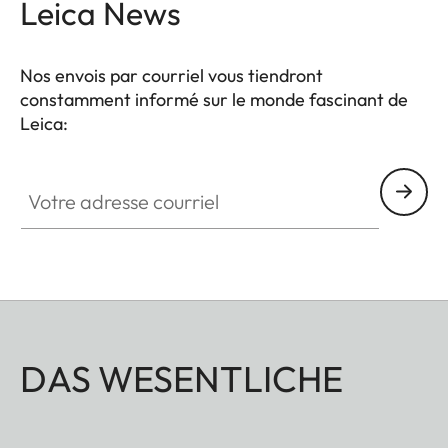
Leica News
Capteur
Taille du capteur
Capteur CMOS , 1/5
Nos envois par courriel vous tiendront
pouces
constamment informé sur le monde fascinant de
Leica:
Filtre
RGB filtre de couleur
Votre adresse courriel
Format fichier
JPEG (DCF 2.0, Exif 2.31)
Résolution Image
2560 x 1920 Pixel (4,9MP)
Taille des fichiers
approx. 1,2 MB
Espace
sRGB
colorimétrique
DAS WESENTLICHE