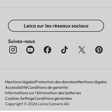
Taille du film
86 × 54 mm
Taille de l'image
62 x 46 mm
Leica sur les réseaux sociaux
Suivez-nous
Affichage
Ecran
3” TFT LCD, approx. 460
000 dots
Mentions légales
Protection des données
Mentions légales
Accessibilité
Conditions de garantie
Obturateur
Informations sur l’élimination des batteries
Cookies Settings
Conditions générales
Vitesses
1/4 – 1/8000 sec.
Copyright © 2026 Leica Camera AG
d'obturation
(contrôle automatique de