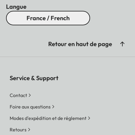
Objectif
Langue
France / French
Description
Leica Summar 1:2/2,4mm
(correspond
approximativement à 28
Retour en haut de page
mm avec le 35 mm)
Plage
f2
d'ouverture
Service & Support
Fonctions
10 Film Styles (Normal,
créatives
éclatant, Pâle, Canvas,
Contact
Monochrome, Sepia,
Jaune, Rouge, Bleu, Rétro)
Foire aux questions
10 Effets objectif (Normal,
Modes d'expédition et de réglement
Vignette, Focus doux,
Retours
Flou, Fisheye,