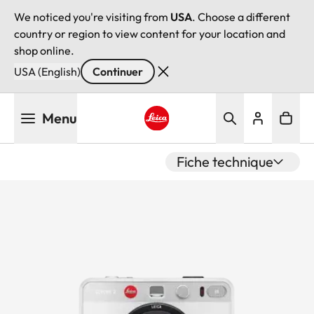
We noticed you're visiting from
USA
. Choose a different
country or region to view content for your location and
shop online.
USA (English)
Continuer
Aller
Menu
au
contenu
Leica logo - Home
principal
Fiche technique