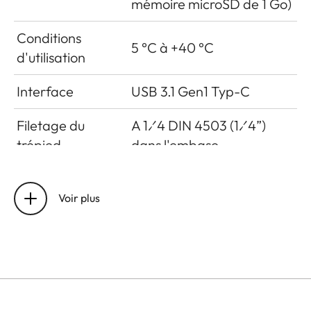
mémoire microSD de 1 Go)
Conditions
5 °C à +40 °C
d'utilisation
Interface
USB 3.1 Gen1 Typ-C
Filetage du
A 1⁄4 DIN 4503 (1⁄4”)
trépied
dans l'embase
Dimensions
123 mm x 86 mm x 44 mm
Voir plus
Poids
approx. 320 g (avec ou
sans film, avec bouchon
d'objectif)