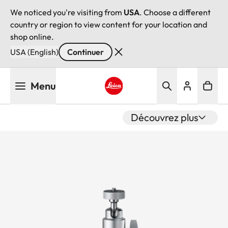
We noticed you're visiting from
USA
. Choose a different
country or region to view content for your location and
shop online.
USA (English)
Continuer
Aller
Menu
au
contenu
Leica logo - Home
principal
Découvrez plus