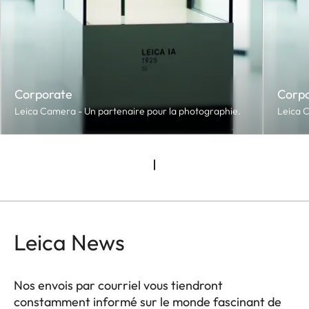
Corporate
Corp
Leica Camera - Un partenaire pour la photographie.
Leica C
Leica News
Nos envois par courriel vous tiendront
constamment informé sur le monde fascinant de